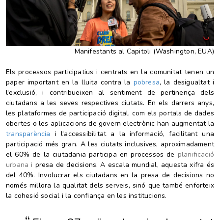
Manifestants al Capitoli (Washington, EUA)
Els processos participatius i centrats en la comunitat tenen un
paper important en la lluita contra la
pobresa
, la desigualtat i
l'exclusió, i contribueixen al sentiment de pertinença dels
ciutadans a les seves respectives ciutats.
En els darrers anys,
les plataformes de participació digital, com els portals de dades
obertes o les aplicacions de govern electrònic han augmentat la
transparència
i l'accessibilitat a la informació, facilitant una
participació més gran. A l
es ciutats inclusives, aproximadament
el 60%
de la ciutadania
participa en processos de
planificació
urbana i
presa de decisions. A escala mundial, aquesta xifra és
del 40%
.
Involucrar els ciutadans en la presa de decisions no
només millora la qualitat dels serveis, sinó que també enforteix
la
cohesió social
i la confiança en les institucions.